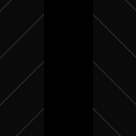
After 3 Years Of Research, a
How many visitors will be
Former Student in
needed for 100.000 CHF of
Communication Shows You
annual Revenue? Secret
Why Web 2.0 Is Not What ...
revealed…
03/12/2022
28/04/2022
Digital Marketing
,
Web 2.0
Digital Marketing
,
Web 2.0
After 3 Years Of Research, a
How many visitors will be
Former Student in
needed for 100.000 CHF of
Communication Shows You
annual Revenue? Secret
Why Web 2.0 Is Not What We
revealed... Any business plan
Think ! Before I tell you what I
for an E-shop should admit this
found
equation and know in advance