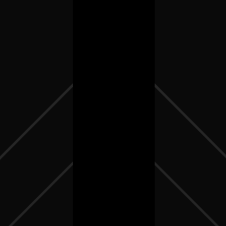
Home
Du succès ou de l’échec :
Why should I invest in Bitcoin
L’impact d’un site internet
in 2023? And how to buy
sur votre entreprise Suisse
Bitcoins easily and quickly?