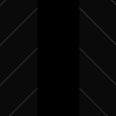
en 2023. Ne prenez ...
25/12/2022
Bitcoin
,
Cryptocurrencies
,
03/07/2023
Digital Marketing
,
Web 2.0
,
Web
Uncategorized
,
Web 2.0
,
Web
3
3
Le bitcoin est une crypto-
Je vous explique pourquoi votre
monnaie, une forme de monnaie
entreprise Suisse ne peut plus
numérique qui est utilisée
vivre sans site internet en 2023
comme moyen d'échange sur
?
Internet. Contrairement aux
monnaies traditionnelles,
comme l'euro, le dollar ou le
franc suisse, qui sont émises et
gérées par les gouvernements,
le bitcoin est émis et géré de
manière décentralisée par une
communauté d'utilisateurs du
monde entier.